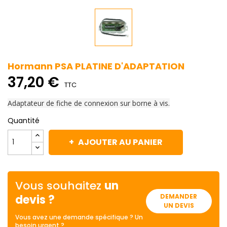
Hormann PSA PLATINE D'ADAPTATION
37,20 €
TTC
Adaptateur de fiche de connexion sur borne à vis.
Quantité
AJOUTER AU PANIER
Vous souhaitez
un
devis ?
DEMANDER
UN DEVIS
Vous avez une demande spécifique ? Un
besoin urgent ?