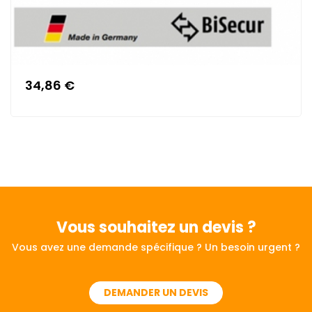
34,86 €
Vous souhaitez
un devis ?
Vous avez une demande spécifique ? Un besoin urgent ?
DEMANDER UN DEVIS