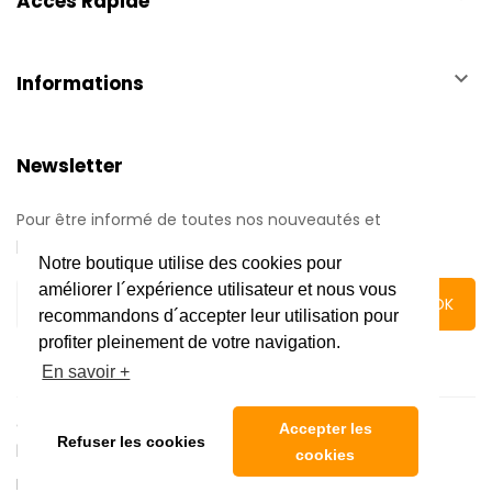
Accès Rapide
keyboard_arrow_down
Informations
Newsletter
Pour être informé de toutes nos nouveautés et
promotions.
Notre boutique utilise des cookies pour
améliorer l´expérience utilisateur et nous vous
recommandons d´accepter leur utilisation pour
profiter pleinement de votre navigation.
En savoir +
Copyright © 2020 Automatic Center | Tous droits réservés
Accepter les
Refuser les cookies
|
Mentions légales
cookies
Réalisé par l'
Agence web 16h33