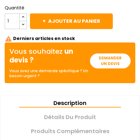
Quantité
AJOUTER AU PANIER

Derniers articles en stock
Vous souhaitez
un
devis ?
DEMANDER
UN DEVIS
Vous avez une demande spécifique ? Un
besoin urgent ?
Description
Détails Du Produit
Produits Complémentaires