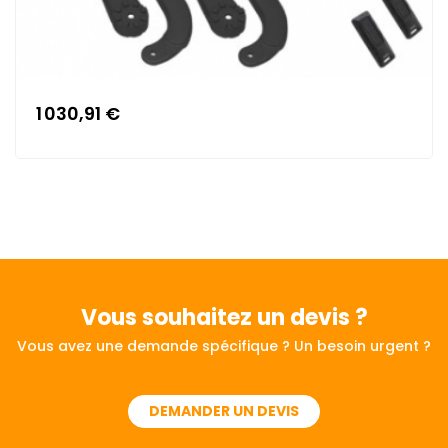
1 030,91 €
Vous souhaitez
un devis ?
Vous avez une demande spécifique ? Un besoin urgent ?
DEMANDER UN DEVIS